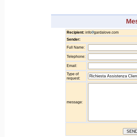
Me
Recipient:
info
gardalove.com
Sender:
Full Name:
Telephone:
Email:
Type of
request:
message: