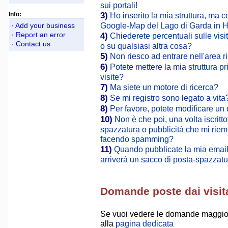
sui portali!
3)
Info:
Ho inserito la mia struttura, ma 
Google-Map del Lago di Garda in
· Add your business
· Report an error
4)
Chiederete percentuali sulle visit
· Contact us
o su qualsiasi altra cosa?
5)
Non riesco ad entrare nell'area r
6)
Potete mettere la mia struttura pri
visite?
7)
Ma siete un motore di ricerca?
8)
Se mi registro sono legato a vita
8)
Per favore, potete modificare un 
10)
Non è che poi, una volta iscritt
spazzatura o pubblicità che mi riemp
facendo spamming?
11)
Quando pubblicate la mia email 
arriverà un sacco di posta-spazzatu
Domande poste dai visita
Se vuoi vedere le domande maggiorme
alla
pagina dedicata