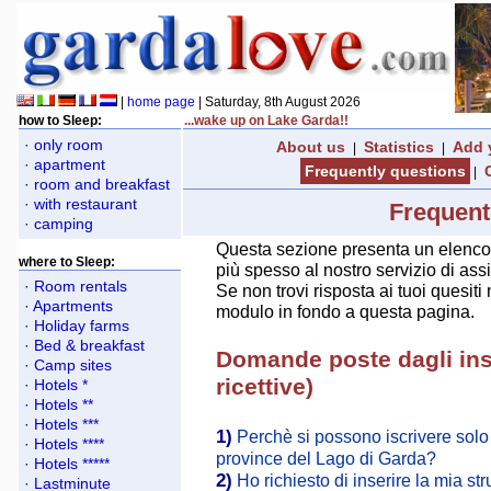
|
home page
| Saturday, 8th August 2026
how to Sleep:
...wake up on Lake Garda!!
· only room
About us
Statistics
Add 
|
|
· apartment
Frequently questions
|
· room and breakfast
· with restaurant
Frequent
· camping
Questa sezione presenta un elenco 
where to Sleep:
più spesso al nostro servizio di ass
· Room rentals
Se non trovi risposta ai tuoi quesiti 
· Apartments
modulo in fondo a questa pagina.
· Holiday farms
· Bed & breakfast
Domande poste dagli inse
· Camp sites
ricettive)
· Hotels *
· Hotels **
· Hotels ***
1)
Perchè si possono iscrivere solo 
· Hotels ****
province del Lago di Garda?
· Hotels *****
2)
Ho richiesto di inserire la mia st
· Lastminute